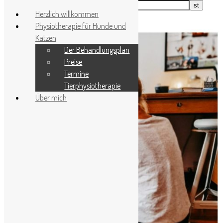
Herzlich willkommen
Physiotherapie für Hunde und
Katzen
Der Behandlungsplan
Preise
Termine
Tierphysiotherapie
Über mich